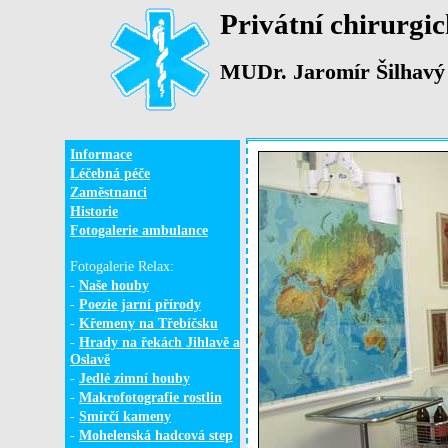
Privátní chirurgi
MUDr. Jaromír Šilhavý
Informace
Léčebná péče
Zaměstnanci
Historie
Fotogalerie ambulance
Fotogalerie Relax:
-
Naše houby
-
Poezie jarní přírody
-
Křemeny na Třebíčsku
-
Hrady na řekách Jihlavě a
Oslavě
-
Jedlé zimní houby
-
Makrofotografie rostlin
-
Smírčí kameny
-
Mohelenská hadcová step