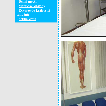
-
Denní motýli
-
Moravské vltavíny
-
Exkurze do království
tulipánů
-
Selská vrata