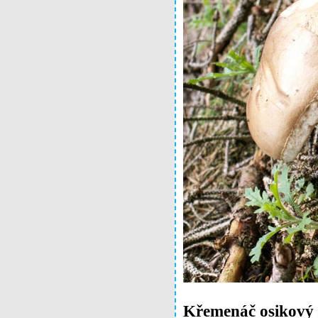
Křemenáč osikový