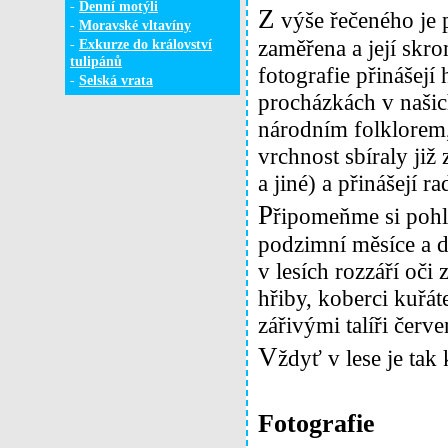
-
Denní motýli
Z
výše řečeného je p
-
Moravské vltavíny
zaměřena a její skr
-
Exkurze do království
tulipánů
fotografie přinášejí
-
Selská vrata
procházkách v našic
národním folklorem,
vrchnost sbíraly již 
a jiné) a přinášejí 
P
řipomeňme si pohle
podzimní měsíce a d
v lesích rozzáří oči
hřiby, koberci kuřát
zářivými talíři čer
V
ždyť v lese je tak
Fotografie