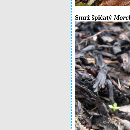
Smrž špičatý
Morch