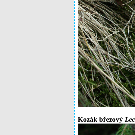
Kozák březový
Le