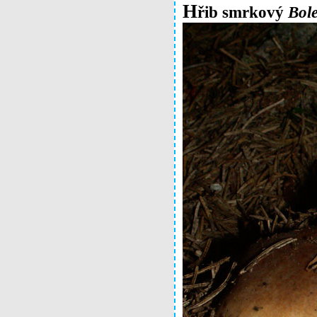
H
řib smrkový
Bole