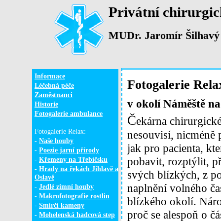
Privátní chirurgi
MUDr. Jaromír Šilhavý
Informace
Fotogalerie Rela
Léčebná péče
Zaměstnanci
v okolí Náměště n
Historie
Fotogalerie ambulance
Č
ekárna chirurgické
Fotogalerie Relax:
nesouvisí, nicméně 
-
Naše houby
jak pro pacienta, k
-
Poezie jarní přírody
pobavit, rozptýlit, 
-
Křemeny na Třebíčsku
-
Hrady na řekách Jihlavě a
svých blízkých, z p
Oslavě
naplnění volného čas
-
Jedlé zimní houby
-
Makrofotografie rostlin
blízkého okolí. Náro
-
Smírčí kameny
proč se alespoň o čá
-
Mohelenská hadcová step