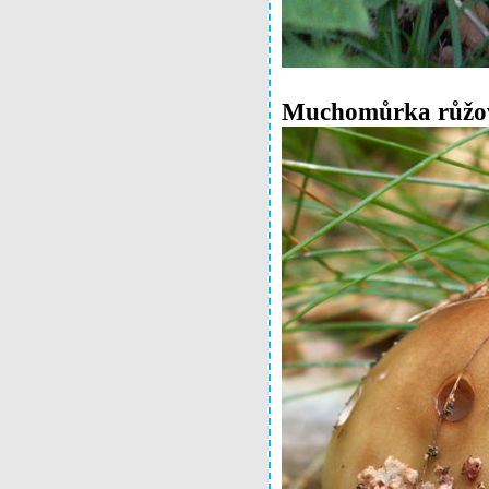
Muchomůrka růž